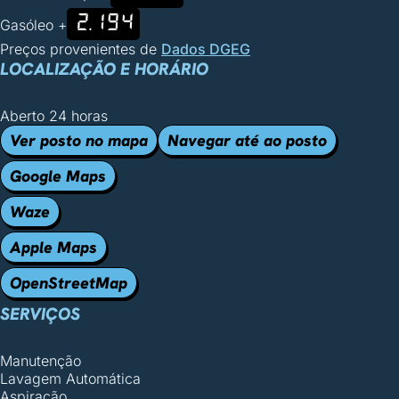
2.194
Gasóleo +
Preços provenientes de
Dados DGEG
LOCALIZAÇÃO E HORÁRIO
Aberto 24 horas
Ver posto no mapa
Navegar até ao posto
Google Maps
Waze
Apple Maps
OpenStreetMap
SERVIÇOS
Manutenção
Lavagem Automática
Aspiração