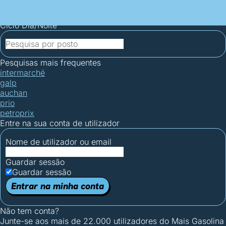
Mais Gasolina
Postos por concelho
Postos mais baratos
Mapa de
postos
Estatísticas dos combustíveis
Calculadoras
Ciclo Dia/Noite
Pesquisas mais frequentes
intermarché
galp
auchan
prio
petroprix
Entre na sua conta de utilizador
Nome de utilizador ou email
Guardar sessão
Guardar sessão
Entrar na minha conta
Não tem conta?
Junte-se aos mais de 22.000 utilizadores do Mais Gasolina