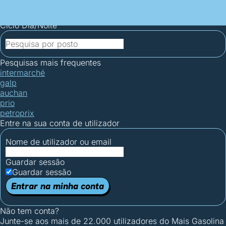
Mais Gasolina
Postos por concelho
Postos mais baratos
Mapa de
postos
Estatísticas dos combustíveis
Calculadoras
Ciclo Dia/Noite
Pesquisas mais frequentes
intermarché
galp
auchan
prio
petroprix
Entre na sua conta de utilizador
Nome de utilizador ou email
Guardar sessão
Guardar sessão
Entrar na minha conta
Não tem conta?
Junte-se aos mais de 22.000 utilizadores do Mais Gasolina