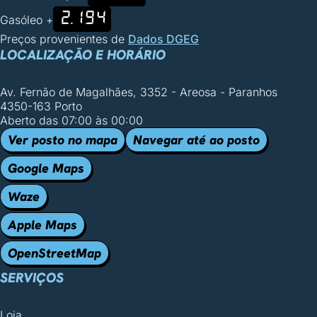
2.194
Gasóleo +
Preços provenientes de
Dados DGEG
LOCALIZAÇÃO E HORÁRIO
Av. Fernão de Magalhães, 3352 - Areosa - Paranhos
4350-163 Porto
Aberto das 07:00 às 00:00
Ver posto no mapa
Navegar até ao posto
Google Maps
Waze
Apple Maps
OpenStreetMap
SERVIÇOS
Loja