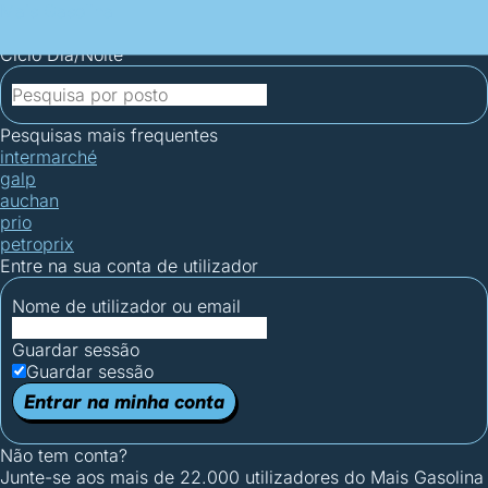
Mais Gasolina
Postos por concelho
Postos mais baratos
Mapa de
postos
Estatísticas dos combustíveis
Calculadoras
Ciclo Dia/Noite
Pesquisas mais frequentes
intermarché
galp
auchan
prio
petroprix
Entre na sua conta de utilizador
Nome de utilizador ou email
Guardar sessão
Guardar sessão
Entrar na minha conta
Não tem conta?
Junte-se aos mais de 22.000 utilizadores do Mais Gasolina