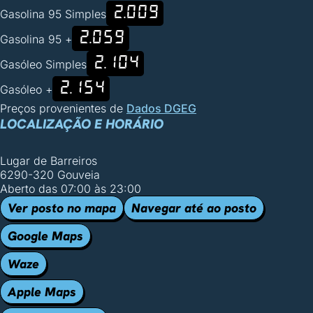
2.009
Gasolina 95 Simples
2.059
Gasolina 95 +
2.104
Gasóleo Simples
2.154
Gasóleo +
Preços provenientes de
Dados DGEG
LOCALIZAÇÃO E HORÁRIO
Lugar de Barreiros
6290-320 Gouveia
Aberto das 07:00 às 23:00
Ver posto no mapa
Navegar até ao posto
Google Maps
Waze
Apple Maps