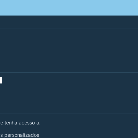
atísticas dos combustíveis
Calculadoras
 e tenha acesso a:
os personalizados