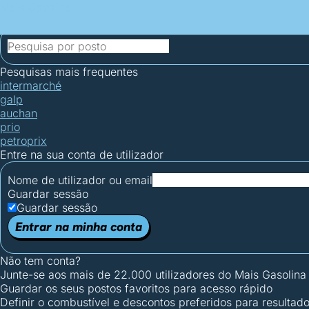
Mais Gasolina
Postos por concelho
Postos mais baratos
Mapa de postos
Est
Ciclo Dia/Noite
Pesquisas mais frequentes
intermarché
galp
auchan
prio
petroprix
Entre na sua conta de utilizador
Nome de utilizador ou email
Guardar sessão
Guardar sessão
Entrar na minha conta
Não tem conta?
Junte-se aos mais de 22.000 utilizadores do Mais Gasolina
Guardar os seus postos favoritos para acesso rápido
Definir o combustível e descontos preferidos para resultad