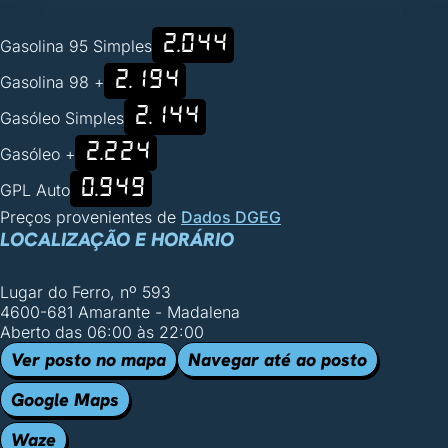
2.044
Gasolina 95 Simples
2.194
Gasolina 98 +
2.144
Gasóleo Simples
2.224
Gasóleo +
0.949
GPL Auto
Preços provenientes de
Dados DGEG
LOCALIZAÇÃO E HORÁRIO
Lugar do Ferro, nº 593
4600-681 Amarante - Madalena
Aberto das 06:00 às 22:00
Ver posto no mapa
Navegar até ao posto
Google Maps
Waze