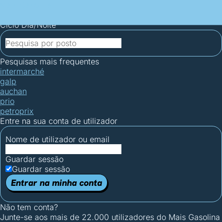
Mais Gasolina
Postos por concelho
Postos mais baratos
Mapa de
postos
Estatísticas dos combustíveis
Calculadoras
Ciclo Dia/Noite
Pesquisas mais frequentes
intermarché
galp
auchan
prio
petroprix
Entre na sua conta de utilizador
Nome de utilizador ou email
Guardar sessão
Guardar sessão
Entrar na minha conta
Não tem conta?
Junte-se aos mais de 22.000 utilizadores do Mais Gasolina