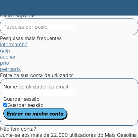
Mais Gasolina
Postos por concelho
Postos mais baratos
Mapa de
postos
Estatísticas dos combustíveis
Calculadoras
Ciclo Dia/Noite
Pesquisas mais frequentes
intermarché
galp
auchan
prio
petroprix
Entre na sua conta de utilizador
Nome de utilizador ou email
Guardar sessão
Guardar sessão
Entrar na minha conta
Não tem conta?
Junte-se aos mais de 22.000 utilizadores do Mais Gasolina