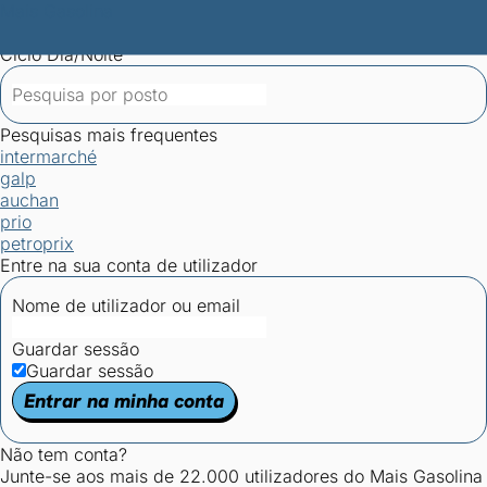
Mais Gasolina
Postos por concelho
Postos mais baratos
Mapa de
postos
Estatísticas dos combustíveis
Calculadoras
Ciclo Dia/Noite
Pesquisas mais frequentes
intermarché
galp
auchan
prio
petroprix
Entre na sua conta de utilizador
Nome de utilizador ou email
Guardar sessão
Guardar sessão
Entrar na minha conta
Não tem conta?
Junte-se aos mais de 22.000 utilizadores do Mais Gasolina