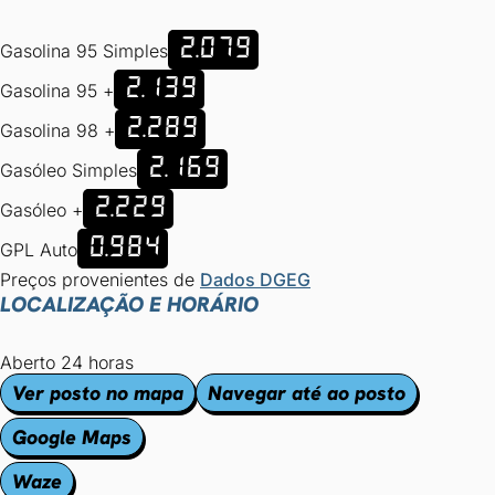
2.079
Gasolina 95 Simples
2.139
Gasolina 95 +
2.289
Gasolina 98 +
2.169
Gasóleo Simples
2.229
Gasóleo +
0.984
GPL Auto
Preços provenientes de
Dados DGEG
LOCALIZAÇÃO E HORÁRIO
Aberto 24 horas
Ver posto no mapa
Navegar até ao posto
Google Maps
Waze