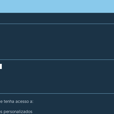
atísticas dos combustíveis
Calculadoras
 e tenha acesso a:
os personalizados