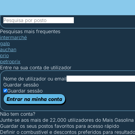
Mais Gasolina
Postos por concelho
Postos mais baratos
Mapa de postos
Est
Ciclo Dia/Noite
Pesquisas mais frequentes
intermarché
galp
auchan
prio
petroprix
Entre na sua conta de utilizador
Nome de utilizador ou email
Guardar sessão
Guardar sessão
Entrar na minha conta
Não tem conta?
Junte-se aos mais de 22.000 utilizadores do Mais Gasolina
Guardar os seus postos favoritos para acesso rápido
Definir o combustível e descontos preferidos para resultad