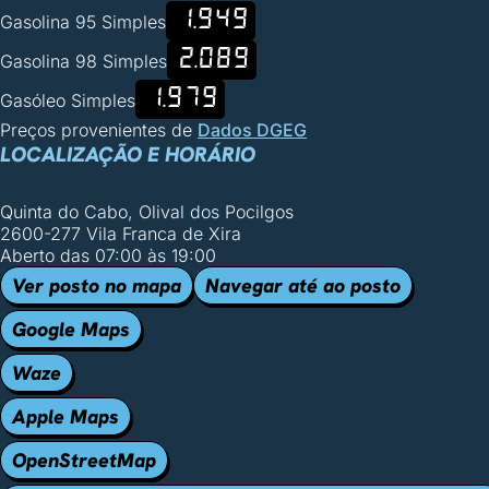
1.949
Gasolina 95 Simples
2.089
Gasolina 98 Simples
1.979
Gasóleo Simples
Preços provenientes de
Dados DGEG
LOCALIZAÇÃO E HORÁRIO
Quinta do Cabo, Olival dos Pocilgos
2600-277 Vila Franca de Xira
Aberto das 07:00 às 19:00
Ver posto no mapa
Navegar até ao posto
Google Maps
Waze
Apple Maps
OpenStreetMap