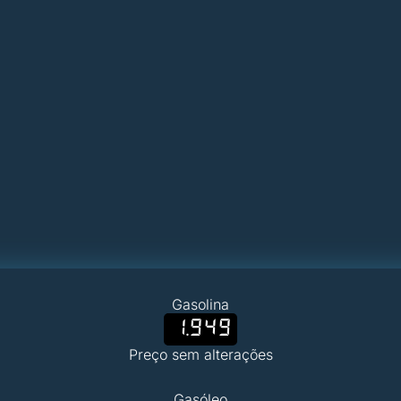
Gasolina
1.949
Preço sem alterações
Gasóleo