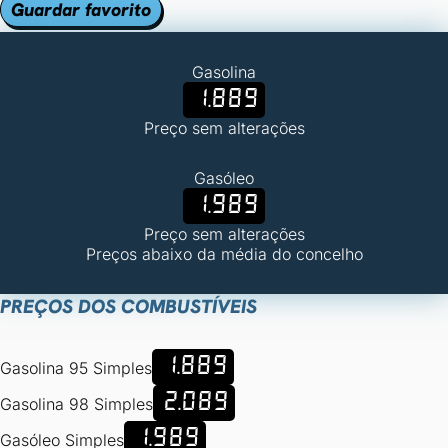
Guardar favorito
Gasolina
1.889
Preço sem alterações
Gasóleo
1.989
Preço sem alterações
Preços abaixo da média do concelho
PREÇOS DOS COMBUSTÍVEIS
1.889
Gasolina 95 Simples
2.089
Gasolina 98 Simples
1.989
Gasóleo Simples