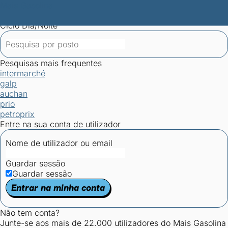
Mais Gasolina
Postos por concelho
Postos mais baratos
Mapa de
postos
Estatísticas dos combustíveis
Calculadoras
Ciclo Dia/Noite
Pesquisas mais frequentes
intermarché
galp
auchan
prio
petroprix
Entre na sua conta de utilizador
Nome de utilizador ou email
Guardar sessão
Guardar sessão
Entrar na minha conta
Não tem conta?
Junte-se aos mais de 22.000 utilizadores do Mais Gasolina