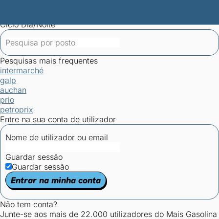
Mais Gasolina
Postos por concelho
Postos mais baratos
Mapa de
postos
Estatísticas dos combustíveis
Calculadoras
Ciclo Dia/Noite
Pesquisas mais frequentes
intermarché
galp
auchan
prio
petroprix
Entre na sua conta de utilizador
Nome de utilizador ou email
Guardar sessão
Guardar sessão
Entrar na minha conta
Não tem conta?
Junte-se aos mais de 22.000 utilizadores do Mais Gasolina