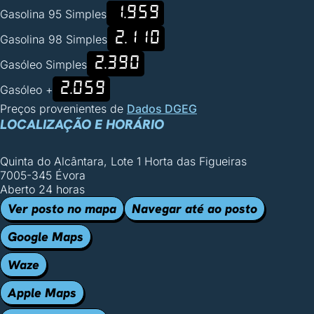
1.959
Gasolina 95 Simples
2.110
Gasolina 98 Simples
2.390
Gasóleo Simples
2.059
Gasóleo +
Preços provenientes de
Dados DGEG
LOCALIZAÇÃO E HORÁRIO
Quinta do Alcântara, Lote 1 Horta das Figueiras
7005-345 Évora
Aberto 24 horas
Ver posto no mapa
Navegar até ao posto
Google Maps
Waze
Apple Maps