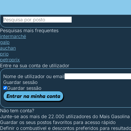
Mais Gasolina
Postos por concelho
Postos mais baratos
Mapa de postos
Est
Ciclo Dia/Noite
Pesquisas mais frequentes
intermarché
galp
auchan
prio
petroprix
Entre na sua conta de utilizador
Nome de utilizador ou email
Guardar sessão
Guardar sessão
Entrar na minha conta
Não tem conta?
Junte-se aos mais de 22.000 utilizadores do Mais Gasolina
Guardar os seus postos favoritos para acesso rápido
Definir o combustível e descontos preferidos para resultad