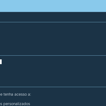
atísticas dos combustíveis
Calculadoras
 e tenha acesso a:
os personalizados