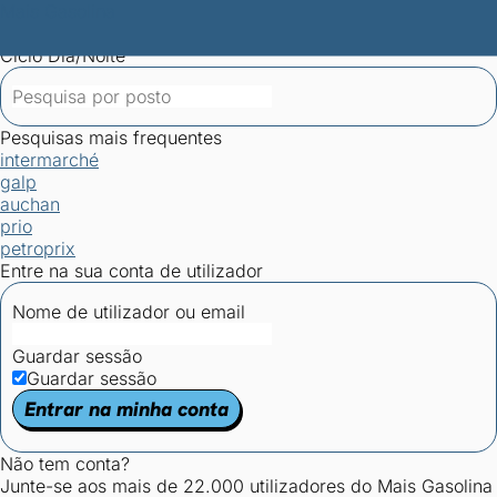
Mais Gasolina
Postos por concelho
Postos mais baratos
Mapa de
postos
Estatísticas dos combustíveis
Calculadoras
Ciclo Dia/Noite
Pesquisas mais frequentes
intermarché
galp
auchan
prio
petroprix
Entre na sua conta de utilizador
Nome de utilizador ou email
Guardar sessão
Guardar sessão
Entrar na minha conta
Não tem conta?
Junte-se aos mais de 22.000 utilizadores do Mais Gasolina