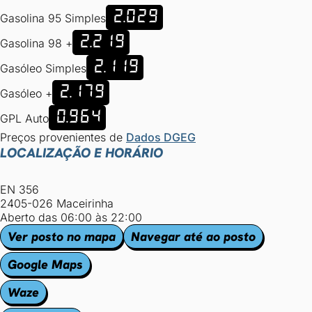
2.029
Gasolina 95 Simples
2.219
Gasolina 98 +
2.119
Gasóleo Simples
2.179
Gasóleo +
0.964
GPL Auto
Preços provenientes de
Dados DGEG
LOCALIZAÇÃO E HORÁRIO
EN 356
2405-026 Maceirinha
Aberto das 06:00 às 22:00
Ver posto no mapa
Navegar até ao posto
Google Maps
Waze