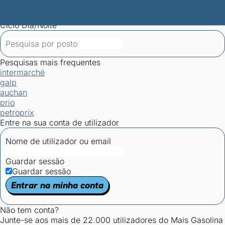
Mais Gasolina
Postos por concelho
Postos mais baratos
Mapa de
postos
Estatísticas dos combustíveis
Calculadoras
Ciclo Dia/Noite
Pesquisas mais frequentes
intermarché
galp
auchan
prio
petroprix
Entre na sua conta de utilizador
Nome de utilizador ou email
Guardar sessão
Guardar sessão
Entrar na minha conta
Não tem conta?
Junte-se aos mais de 22.000 utilizadores do Mais Gasolina