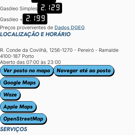
2.129
Gasóleo Simples
2.199
Gasóleo +
Preços provenientes de
Dados DGEG
LOCALIZAÇÃO E HORÁRIO
R. Conde da Covilhã, 1256-1270 - Pereiró - Ramalde
4100-187 Porto
Aberto das 07:00 às 23:00
Ver posto no mapa
Navegar até ao posto
Google Maps
Waze
Apple Maps
OpenStreetMap
SERVIÇOS