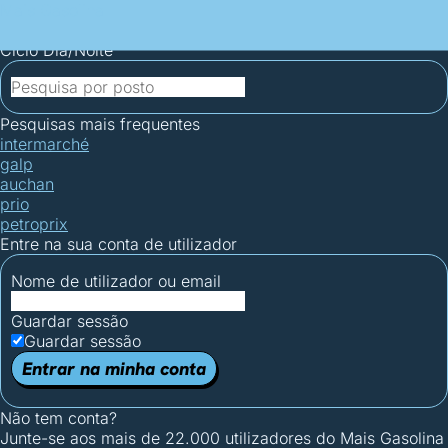
Mais Gasolina
Postos por concelho
Postos mais baratos
Mapa de
postos
Estatísticas dos combustíveis
Calculadoras
Ciclo Dia/Noite
Pesquisas mais frequentes
intermarché
galp
auchan
prio
petroprix
Entre na sua conta de utilizador
Nome de utilizador ou email
Guardar sessão
Guardar sessão
Entrar na minha conta
Não tem conta?
Junte-se aos mais de 22.000 utilizadores do Mais Gasolina