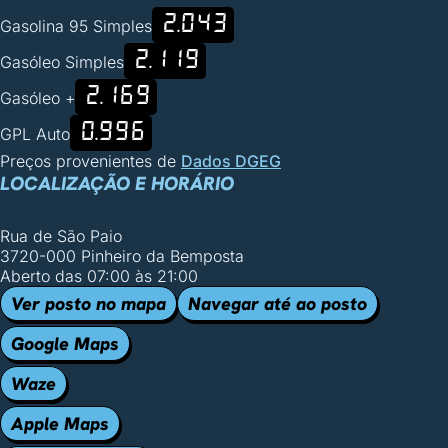
2.043
Gasolina 95 Simples
2.119
Gasóleo Simples
2.169
Gasóleo +
0.996
GPL Auto
Preços provenientes de
Dados DGEG
LOCALIZAÇÃO E HORÁRIO
Rua de São Paio
3720-000 Pinheiro da Bemposta
Aberto das 07:00 às 21:00
Ver posto no mapa
Navegar até ao posto
Google Maps
Waze
Apple Maps