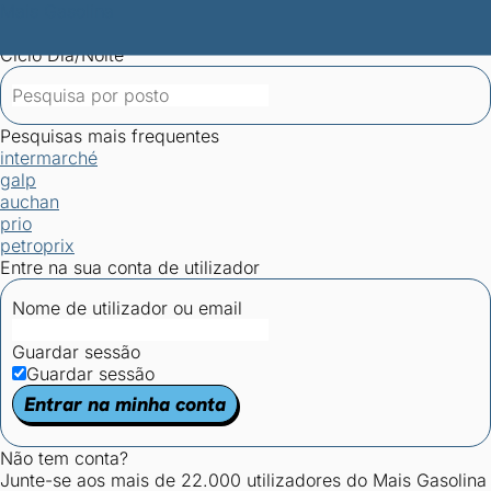
Mais Gasolina
Postos por concelho
Postos mais baratos
Mapa de
postos
Estatísticas dos combustíveis
Calculadoras
Ciclo Dia/Noite
Pesquisas mais frequentes
intermarché
galp
auchan
prio
petroprix
Entre na sua conta de utilizador
Nome de utilizador ou email
Guardar sessão
Guardar sessão
Entrar na minha conta
Não tem conta?
Junte-se aos mais de 22.000 utilizadores do Mais Gasolina