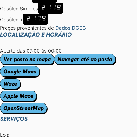
2.119
Gasóleo Simples
2.179
Gasóleo +
Preços provenientes de
Dados DGEG
LOCALIZAÇÃO E HORÁRIO
Aberto das 07:00 às 00:00
Ver posto no mapa
Navegar até ao posto
Google Maps
Waze
Apple Maps
OpenStreetMap
SERVIÇOS
Loja