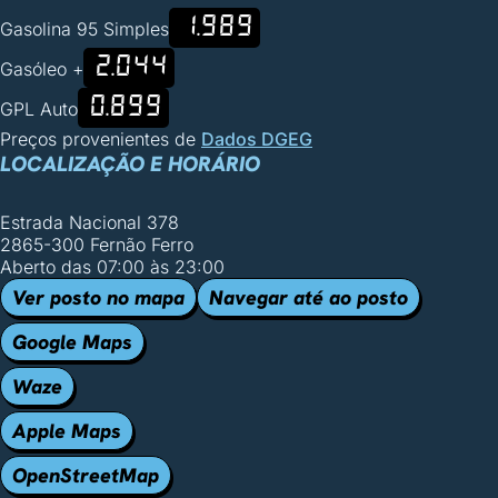
1.989
Gasolina 95 Simples
2.044
Gasóleo +
0.899
GPL Auto
Preços provenientes de
Dados DGEG
LOCALIZAÇÃO E HORÁRIO
Estrada Nacional 378
2865-300 Fernão Ferro
Aberto das 07:00 às 23:00
Ver posto no mapa
Navegar até ao posto
Google Maps
Waze
Apple Maps
OpenStreetMap