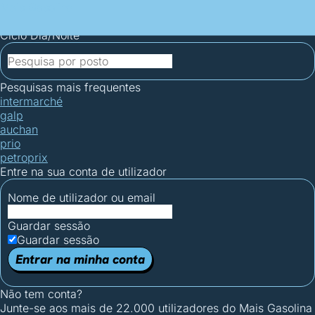
Mais Gasolina
Postos por concelho
Postos mais baratos
Mapa de
postos
Estatísticas dos combustíveis
Calculadoras
Ciclo Dia/Noite
Pesquisas mais frequentes
intermarché
galp
auchan
prio
petroprix
Entre na sua conta de utilizador
Nome de utilizador ou email
Guardar sessão
Guardar sessão
Entrar na minha conta
Não tem conta?
Junte-se aos mais de 22.000 utilizadores do Mais Gasolina