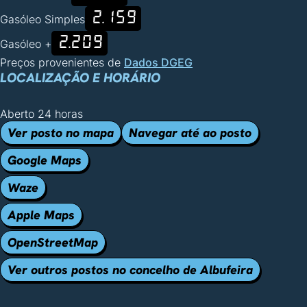
2.159
Gasóleo Simples
2.209
Gasóleo +
Preços provenientes de
Dados DGEG
LOCALIZAÇÃO E HORÁRIO
Aberto 24 horas
Ver posto no mapa
Navegar até ao posto
Google Maps
Waze
Apple Maps
OpenStreetMap
Ver outros postos no concelho de Albufeira