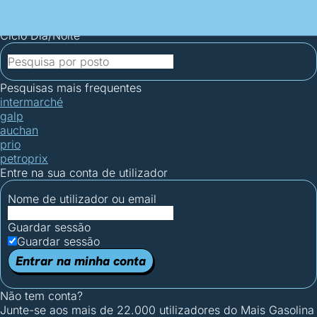
Mais Gasolina
Postos por concelho
Postos mais baratos
Mapa de
postos
Estatísticas dos combustíveis
Calculadoras
Ciclo Dia/Noite
Pesquisas mais frequentes
intermarché
galp
auchan
prio
petroprix
Entre na sua conta de utilizador
Nome de utilizador ou email
Guardar sessão
Guardar sessão
Entrar na minha conta
Não tem conta?
Junte-se aos mais de 22.000 utilizadores do Mais Gasolina