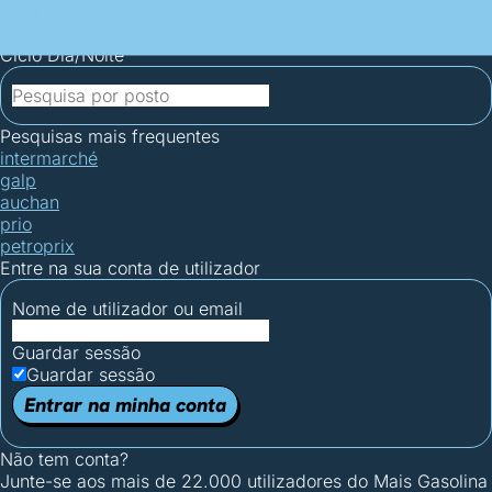
Mais Gasolina
Postos por concelho
Postos mais baratos
Mapa de
postos
Estatísticas dos combustíveis
Calculadoras
Ciclo Dia/Noite
Pesquisas mais frequentes
intermarché
galp
auchan
prio
petroprix
Entre na sua conta de utilizador
Nome de utilizador ou email
Guardar sessão
Guardar sessão
Entrar na minha conta
Não tem conta?
Junte-se aos mais de 22.000 utilizadores do Mais Gasolina