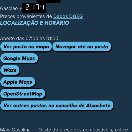
2.174
Gasóleo +
Preços provenientes de
Dados DGEG
LOCALIZAÇÃO E HORÁRIO
Aberto das 07:00 às 01:00
Ver posto no mapa
Navegar até ao posto
Google Maps
Waze
Apple Maps
OpenStreetMap
Ver outros postos no concelho de Alcochete
Mais Gasolina
—
O site do preço dos combustíveis, online