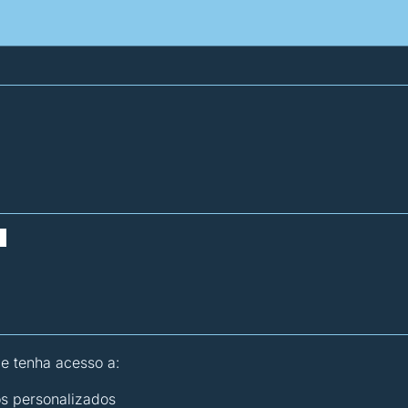
atísticas dos combustíveis
Calculadoras
 e tenha acesso a:
os personalizados