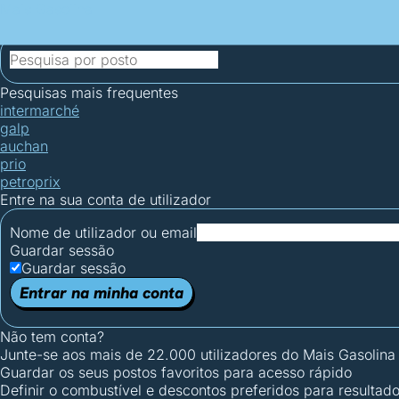
Mais Gasolina
Postos por concelho
Postos mais baratos
Mapa de postos
Est
Ciclo Dia/Noite
Pesquisas mais frequentes
intermarché
galp
auchan
prio
petroprix
Entre na sua conta de utilizador
Nome de utilizador ou email
Guardar sessão
Guardar sessão
Entrar na minha conta
Não tem conta?
Junte-se aos mais de 22.000 utilizadores do Mais Gasolina
Guardar os seus postos favoritos para acesso rápido
Definir o combustível e descontos preferidos para resultad