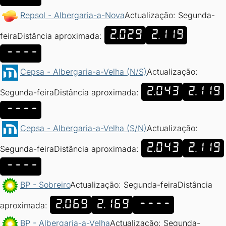
Repsol - Albergaria-a-Nova
Actualização: Segunda-
2.029
2.119
feira
Distância aproximada:
----
Cepsa - Albergaria-a-Velha (N/S)
Actualização:
2.043
2.119
Segunda-feira
Distância aproximada:
----
Cepsa - Albergaria-a-Velha (S/N)
Actualização:
2.043
2.119
Segunda-feira
Distância aproximada:
----
BP - Sobreiro
Actualização: Segunda-feira
Distância
2.069
2.169
----
aproximada:
BP - Albergaria-a-Velha
Actualização: Segunda-