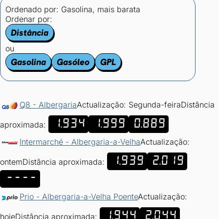
Ordenado por:
Gasolina, mais barata
Ordenar por:
Distância
ou
Gasolina
Gasóleo
GPL
Q8 - Albergaria
Actualização: Segunda-feira
Distância
1.934
1.999
0.889
aproximada:
Intermarché - Albergaria-a-Velha
Actualização:
1.939
2.019
ontem
Distância aproximada:
----
Prio - Albergaria-a-Velha Poente
Actualização:
1.944
2.044
hoje
Distância aproximada: