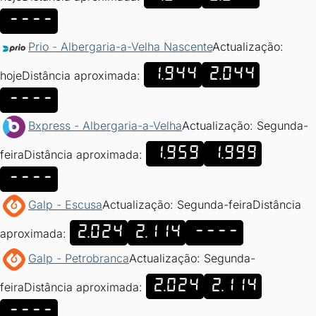
----
Prio - Albergaria-a-Velha Nascente
Actualização:
1.944
2.044
hoje
Distância aproximada:
----
Bxpress - Albergaria-a-Velha
Actualização: Segunda-
1.959
1.999
feira
Distância aproximada:
----
Galp - Escusa
Actualização: Segunda-feira
Distância
2.024
2.114
----
aproximada:
Galp - Petrobranca
Actualização: Segunda-
2.024
2.114
feira
Distância aproximada:
----