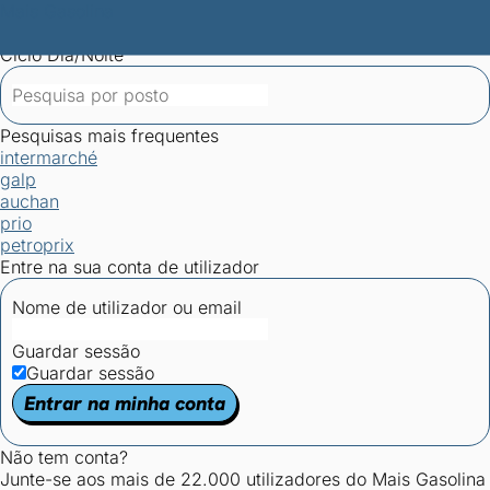
Mais Gasolina
Postos por concelho
Postos mais baratos
Mapa de
postos
Estatísticas dos combustíveis
Calculadoras
Ciclo Dia/Noite
Pesquisas mais frequentes
intermarché
galp
auchan
prio
petroprix
Entre na sua conta de utilizador
Nome de utilizador ou email
Guardar sessão
Guardar sessão
Entrar na minha conta
Não tem conta?
Junte-se aos mais de 22.000 utilizadores do Mais Gasolina