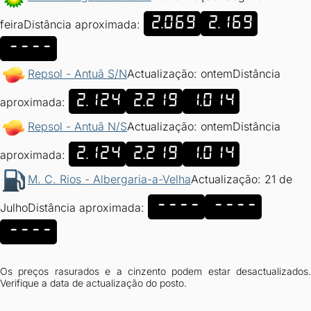
2.069
2.169
feira
Distância aproximada:
----
Repsol - Antuã S/N
Actualização: ontem
Distância
2.124
2.219
1.014
aproximada:
Repsol - Antuã N/S
Actualização: ontem
Distância
2.124
2.219
1.014
aproximada:
M. C. Rios - Albergaria-a-Velha
Actualização: 21 de
----
----
Julho
Distância aproximada:
----
Os preços rasurados e a cinzento podem estar desactualizados.
Verifique a data de actualização do posto.