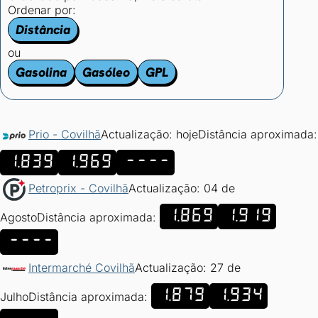
Ordenar por:
Distância
ou
Gasolina
Gasóleo
GPL
Prio - Covilhã
Actualização: hoje
Distância aproximada:
1.839
1.969
----
Petroprix - Covilhã
Actualização: 04 de
1.869
1.919
Agosto
Distância aproximada:
----
Intermarché Covilhã
Actualização: 27 de
1.879
1.934
Julho
Distância aproximada: