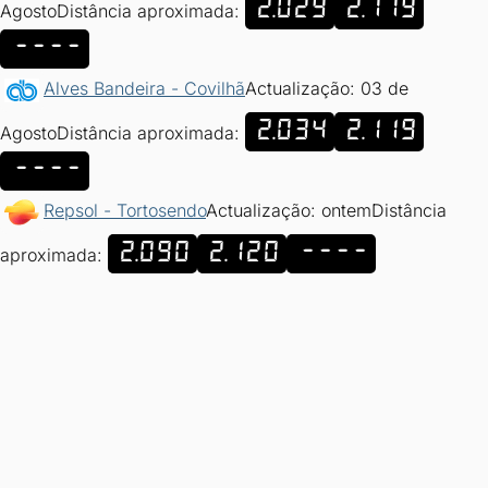
2.029
2.119
Agosto
Distância aproximada:
----
Alves Bandeira - Covilhã
Actualização: 03 de
2.034
2.119
Agosto
Distância aproximada:
----
Repsol - Tortosendo
Actualização: ontem
Distância
2.090
2.120
----
aproximada: