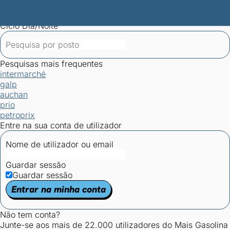
Mais Gasolina
Postos por concelho
Postos mais baratos
Mapa de
postos
Estatísticas dos combustíveis
Calculadoras
Ciclo Dia/Noite
Pesquisas mais frequentes
intermarché
galp
auchan
prio
petroprix
Entre na sua conta de utilizador
Nome de utilizador ou email
Guardar sessão
Guardar sessão
Entrar na minha conta
Não tem conta?
Junte-se aos mais de 22.000 utilizadores do Mais Gasolina