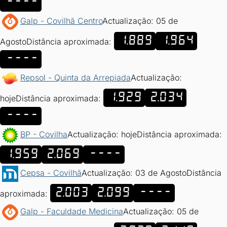
----
Galp - Covilhã Centro
Actualização: 05 de
1.889
1.964
Agosto
Distância aproximada:
----
Repsol - Quinta da Arrepiada
Actualização:
1.929
2.034
hoje
Distância aproximada:
----
BP - Covilha
Actualização: hoje
Distância aproximada:
1.959
2.069
----
Cepsa - Covilhã
Actualização: 03 de Agosto
Distância
2.003
2.099
----
aproximada:
Galp - Faculdade Medicina
Actualização: 05 de