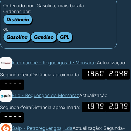
Ordenado por:
Gasolina, mais barata
Ordenar por:
Distância
ou
Gasolina
Gasóleo
GPL
Intermarché - Reguengos de Monsaraz
Actualização:
1.960
2.048
Segunda-feira
Distância aproximada:
----
Prio - Reguengos de Monsaraz
Actualização:
1.979
2.079
Segunda-feira
Distância aproximada:
----
Galp - Petroreguengos, Lda
Actualização: Segunda-