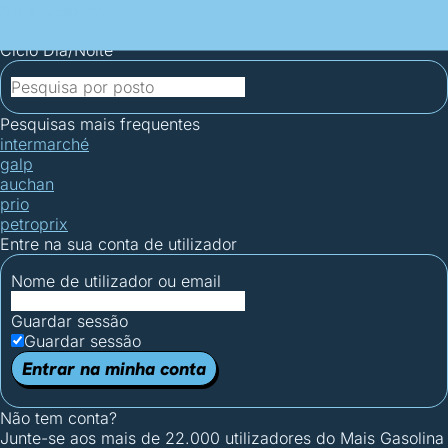
Mais Gasolina
Postos por concelho
Postos mais baratos
Mapa de
postos
Estatísticas dos combustíveis
Calculadoras
Ciclo Dia/Noite
Pesquisas mais frequentes
intermarché
galp
auchan
prio
petroprix
Entre na sua conta de utilizador
Nome de utilizador ou email
Guardar sessão
Guardar sessão
Entrar na minha conta
Não tem conta?
Junte-se aos mais de 22.000 utilizadores do Mais Gasolina