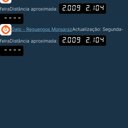
2.009
2.104
feira
Distância aproximada:
----
Galp - Reguengos Monsaraz
Actualização: Segunda-
2.009
2.104
feira
Distância aproximada:
----