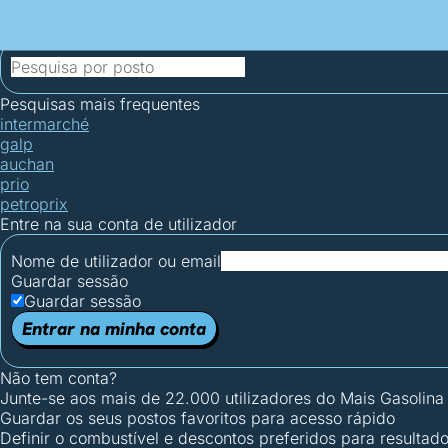
Mais Gasolina
Postos por concelho
Postos mais baratos
Mapa de postos
Est
Ciclo Dia/Noite
Pesquisas mais frequentes
intermarché
galp
auchan
prio
petroprix
Entre na sua conta de utilizador
Nome de utilizador ou email
Guardar sessão
Guardar sessão
Entrar na minha conta
Não tem conta?
Junte-se aos mais de 22.000 utilizadores do Mais Gasolina
Guardar os seus postos favoritos para acesso rápido
Definir o combustível e descontos preferidos para resultad