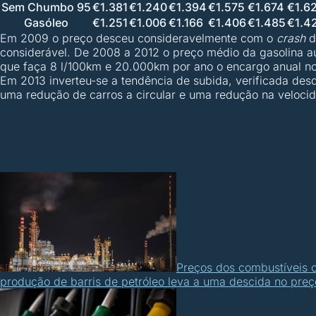
Sem Chumbo 95
€1.381
€1.240
€1.394
€1.575
€1.674
€1.6
Gasóleo
€1.251
€1.006
€1.166
€1.406
€1.485
€1.4
Em 2009 o preço desceu consideravelmente com o
crash
d
considerável. De 2008 a 2012 o preço médio da gasolina a
que faça 8 l/100km e 20.000km por ano o encargo anual no
Em 2013 inverteu-se a tendência de subida, verificada de
uma redução de carros a circular e uma redução na veloci
Preços dos combustíveis
produção de barris de petróleo leva a uma descida no preç