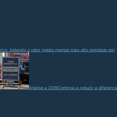
rico, batendo o valor médio mensal mais alto registado em
Análise a 2019
Continua a reduzir a diferença