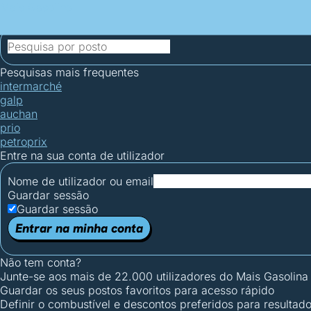
Mais Gasolina
Postos por concelho
Postos mais baratos
Mapa de postos
Est
Ciclo Dia/Noite
Pesquisas mais frequentes
intermarché
galp
auchan
prio
petroprix
Entre na sua conta de utilizador
Nome de utilizador ou email
Guardar sessão
Guardar sessão
Entrar na minha conta
Não tem conta?
Junte-se aos mais de 22.000 utilizadores do Mais Gasolina
Guardar os seus postos favoritos para acesso rápido
Definir o combustível e descontos preferidos para resultad