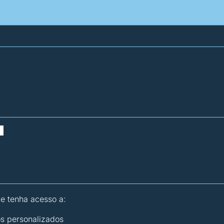
atísticas dos combustíveis
Calculadoras
 e tenha acesso a:
os personalizados