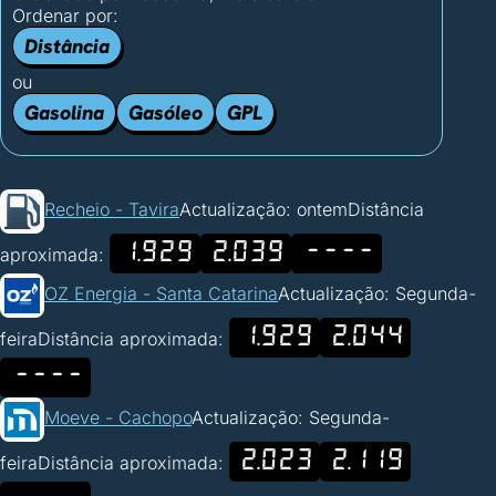
Ordenar por:
Distância
ou
Gasolina
Gasóleo
GPL
Recheio - Tavira
Actualização: ontem
Distância
1.929
2.039
----
aproximada:
OZ Energia - Santa Catarina
Actualização: Segunda-
1.929
2.044
feira
Distância aproximada:
----
Moeve - Cachopo
Actualização: Segunda-
2.023
2.119
feira
Distância aproximada: