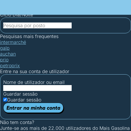
Mais Gasolina
Postos por concelho
Postos mais baratos
Mapa de
postos
Estatísticas dos combustíveis
Calculadoras
Ciclo Dia/Noite
Pesquisas mais frequentes
intermarché
galp
auchan
prio
petroprix
Entre na sua conta de utilizador
Nome de utilizador ou email
Guardar sessão
Guardar sessão
Entrar na minha conta
Não tem conta?
Junte-se aos mais de 22.000 utilizadores do Mais Gasolina