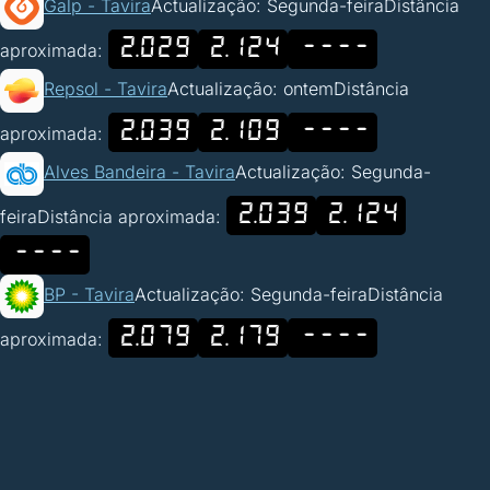
Galp - Tavira
Actualização: Segunda-feira
Distância
2.029
2.124
----
aproximada:
Repsol - Tavira
Actualização: ontem
Distância
2.039
2.109
----
aproximada:
Alves Bandeira - Tavira
Actualização: Segunda-
2.039
2.124
feira
Distância aproximada:
----
BP - Tavira
Actualização: Segunda-feira
Distância
2.079
2.179
----
aproximada: