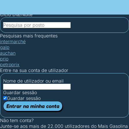
Mais Gasolina
Postos por concelho
Postos mais baratos
Mapa de
postos
Estatísticas dos combustíveis
Calculadoras
Ciclo Dia/Noite
Pesquisas mais frequentes
intermarché
galp
auchan
prio
petroprix
Entre na sua conta de utilizador
Nome de utilizador ou email
Guardar sessão
Guardar sessão
Entrar na minha conta
Não tem conta?
Junte-se aos mais de 22.000 utilizadores do Mais Gasolina