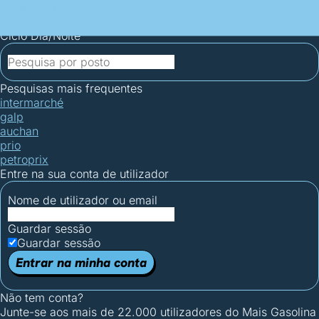
Mais Gasolina
Postos por concelho
Postos mais baratos
Mapa de
postos
Estatísticas dos combustíveis
Calculadoras
Ciclo Dia/Noite
Pesquisas mais frequentes
intermarché
galp
auchan
prio
petroprix
Entre na sua conta de utilizador
Nome de utilizador ou email
Guardar sessão
Guardar sessão
Entrar na minha conta
Não tem conta?
Junte-se aos mais de 22.000 utilizadores do Mais Gasolina