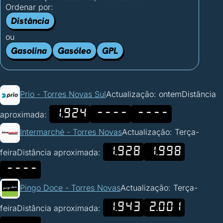
Ordenar por:
Distância
ou
Gasolina
Gasóleo
GPL
Prio - Torres Novas Sul
Actualização: ontem
Distância
1.924
----
----
aproximada:
Intermarché - Torres Novas
Actualização: Terça-
1.928
1.998
feira
Distância aproximada:
----
Pingo Doce - Torres Novas
Actualização: Terça-
1.943
2.001
feira
Distância aproximada: