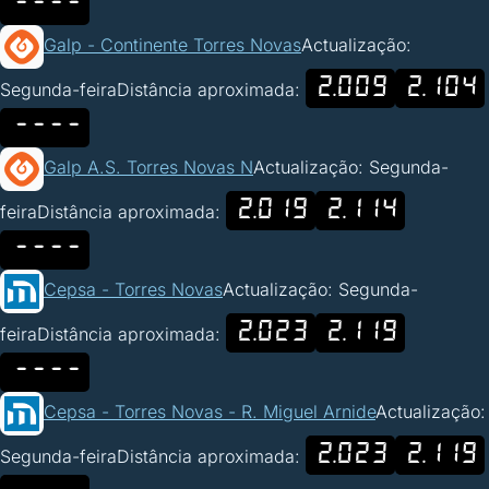
----
Galp - Continente Torres Novas
Actualização:
2.009
2.104
Segunda-feira
Distância aproximada:
----
Galp A.S. Torres Novas N
Actualização: Segunda-
2.019
2.114
feira
Distância aproximada:
----
Cepsa - Torres Novas
Actualização: Segunda-
2.023
2.119
feira
Distância aproximada:
----
Cepsa - Torres Novas - R. Miguel Arnide
Actualização:
2.023
2.119
Segunda-feira
Distância aproximada: