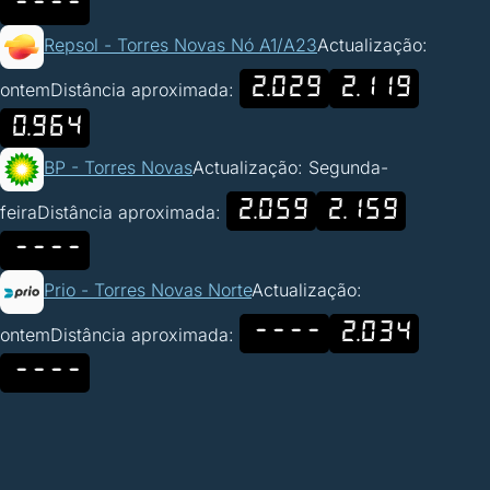
----
Repsol - Torres Novas Nó A1/A23
Actualização:
2.029
2.119
ontem
Distância aproximada:
0.964
BP - Torres Novas
Actualização: Segunda-
2.059
2.159
feira
Distância aproximada:
----
Prio - Torres Novas Norte
Actualização:
----
2.034
ontem
Distância aproximada:
----