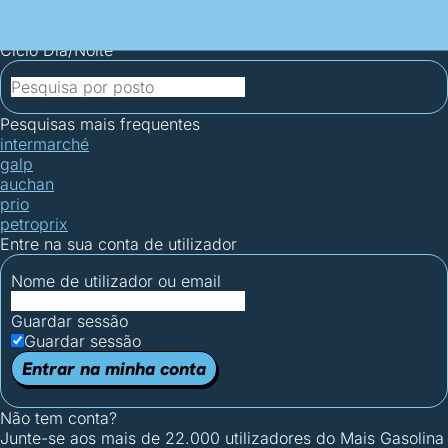
Mais Gasolina
Postos por concelho
Postos mais baratos
Mapa de
postos
Estatísticas dos combustíveis
Calculadoras
Ciclo Dia/Noite
Pesquisas mais frequentes
intermarché
galp
auchan
prio
petroprix
Entre na sua conta de utilizador
Nome de utilizador ou email
Guardar sessão
Guardar sessão
Entrar na minha conta
Não tem conta?
Junte-se aos mais de 22.000 utilizadores do Mais Gasolina