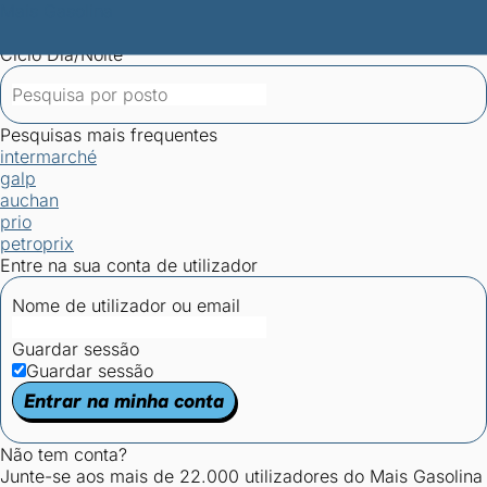
Mais Gasolina
Postos por concelho
Postos mais baratos
Mapa de
postos
Estatísticas dos combustíveis
Calculadoras
Ciclo Dia/Noite
Pesquisas mais frequentes
intermarché
galp
auchan
prio
petroprix
Entre na sua conta de utilizador
Nome de utilizador ou email
Guardar sessão
Guardar sessão
Entrar na minha conta
Não tem conta?
Junte-se aos mais de 22.000 utilizadores do Mais Gasolina