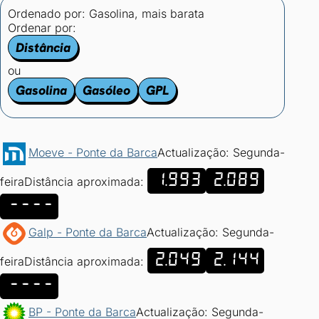
Ordenado por:
Gasolina, mais barata
Ordenar por:
Distância
ou
Gasolina
Gasóleo
GPL
Moeve - Ponte da Barca
Actualização: Segunda-
1.993
2.089
feira
Distância aproximada:
----
Galp - Ponte da Barca
Actualização: Segunda-
2.049
2.144
feira
Distância aproximada:
----
BP - Ponte da Barca
Actualização: Segunda-