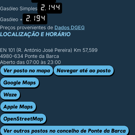
2.144
Gasóleo Simples
2.194
Gasóleo +
Preços provenientes de
Dados DGEG
LOCALIZAÇÃO E HORÁRIO
EN 101 (R. António José Pereira) Km 57,599
4980-634 Ponte da Barca
Aberto das 07:00 às 23:00
Ver posto no mapa
Navegar até ao posto
Google Maps
Waze
Apple Maps
OpenStreetMap
Ver outros postos no concelho de Ponte da Barca