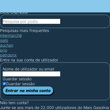
Mais Gasolina
Postos por concelho
Postos mais baratos
Mapa de
postos
Estatísticas dos combustíveis
Calculadoras
Ciclo Dia/Noite
Pesquisas mais frequentes
intermarché
galp
auchan
prio
petroprix
Entre na sua conta de utilizador
Nome de utilizador ou email
Guardar sessão
Guardar sessão
Entrar na minha conta
Não tem conta?
Junte-se aos mais de 22.000 utilizadores do Mais Gasolina