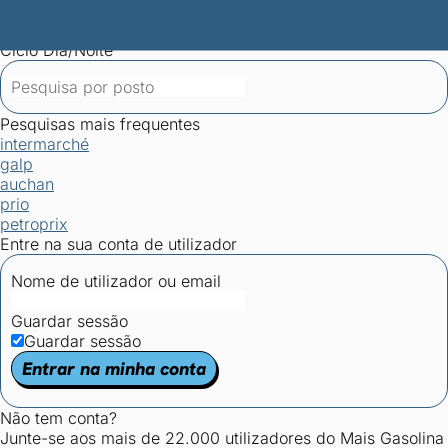
Mais Gasolina
Postos por concelho
Postos mais baratos
Mapa de
postos
Estatísticas dos combustíveis
Calculadoras
Ciclo Dia/Noite
Pesquisas mais frequentes
intermarché
galp
auchan
prio
petroprix
Entre na sua conta de utilizador
Nome de utilizador ou email
Guardar sessão
Guardar sessão
Entrar na minha conta
Não tem conta?
Junte-se aos mais de 22.000 utilizadores do Mais Gasolina