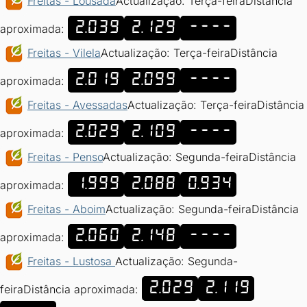
Freitas - Lousada
Actualização: Terça-feira
Distância
2.039
2.129
----
aproximada:
Freitas - Vilela
Actualização: Terça-feira
Distância
2.019
2.099
----
aproximada:
Freitas - Avessadas
Actualização: Terça-feira
Distância
2.029
2.109
----
aproximada:
Freitas - Penso
Actualização: Segunda-feira
Distância
1.999
2.088
0.934
aproximada:
Freitas - Aboim
Actualização: Segunda-feira
Distância
2.060
2.148
----
aproximada:
Freitas - Lustosa
Actualização: Segunda-
2.029
2.119
feira
Distância aproximada: