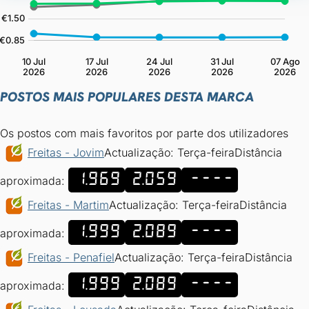
POSTOS MAIS POPULARES DESTA MARCA
Os postos com mais favoritos por parte dos utilizadores
Freitas - Jovim
Actualização: Terça-feira
Distância
1.969
2.059
----
aproximada:
Freitas - Martim
Actualização: Terça-feira
Distância
1.999
2.089
----
aproximada:
Freitas - Penafiel
Actualização: Terça-feira
Distância
1.999
2.089
----
aproximada: