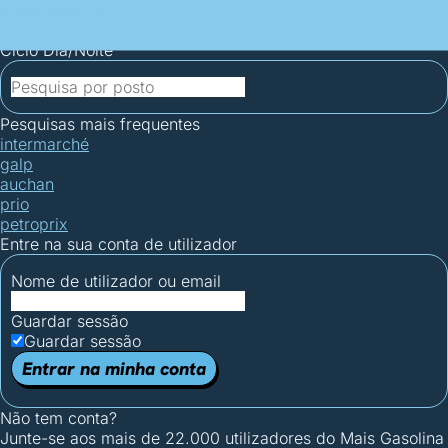
Mais Gasolina
Postos por concelho
Postos mais baratos
Mapa de
postos
Estatísticas dos combustíveis
Calculadoras
Ciclo Dia/Noite
Pesquisas mais frequentes
intermarché
galp
auchan
prio
petroprix
Entre na sua conta de utilizador
Nome de utilizador ou email
Guardar sessão
Guardar sessão
Entrar na minha conta
Não tem conta?
Junte-se aos mais de 22.000 utilizadores do Mais Gasolina