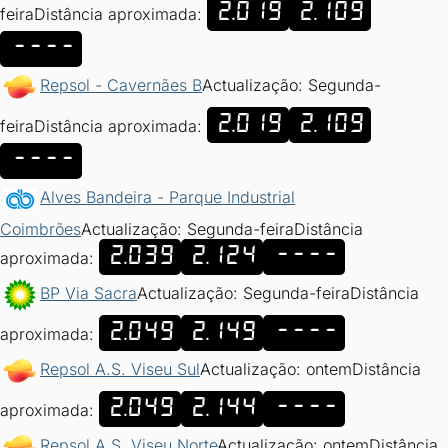
2.019
2.109
feira
Distância aproximada:
----
Repsol - Cavernães B
Actualização: Segunda-
2.019
2.109
feira
Distância aproximada:
----
Alves Bandeira - Parque Industrial
Coimbrões
Actualização: Segunda-feira
Distância
2.039
2.124
----
aproximada:
BP Via Sacra
Actualização: Segunda-feira
Distância
2.049
2.149
----
aproximada:
Repsol A.S. Viseu Sul
Actualização: ontem
Distância
2.049
2.144
----
aproximada:
Repsol A.S. Viseu Norte
Actualização: ontem
Distância