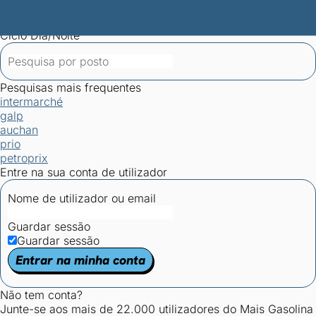
Mais Gasolina
Postos por concelho
Postos mais baratos
Mapa de
postos
Estatísticas dos combustíveis
Calculadoras
Ciclo Dia/Noite
Pesquisas mais frequentes
intermarché
galp
auchan
prio
petroprix
Entre na sua conta de utilizador
Nome de utilizador ou email
Guardar sessão
Guardar sessão
Entrar na minha conta
Não tem conta?
Junte-se aos mais de 22.000 utilizadores do Mais Gasolina