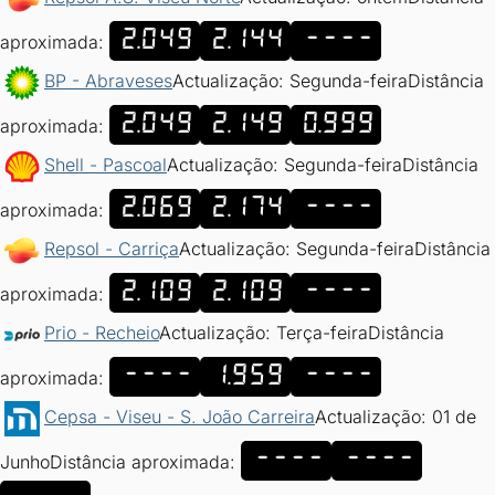
2.049
2.144
----
aproximada:
BP - Abraveses
Actualização: Segunda-feira
Distância
2.049
2.149
0.999
aproximada:
Shell - Pascoal
Actualização: Segunda-feira
Distância
2.069
2.174
----
aproximada:
Repsol - Carriça
Actualização: Segunda-feira
Distância
2.109
2.109
----
aproximada:
Prio - Recheio
Actualização: Terça-feira
Distância
----
1.959
----
aproximada:
Cepsa - Viseu - S. João Carreira
Actualização: 01 de
----
----
Junho
Distância aproximada: