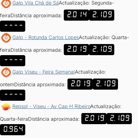
Galp Vila Chã de Sá
Actualização: Segunda-
2.014
2.109
feira
Distância aproximada:
----
Galp - Rotunda Carlos Lopes
Actualização: Quarta-
2.019
2.109
feira
Distância aproximada:
----
Galp Viseu - Feira Semanal
Actualização:
2.019
2.109
ontem
Distância aproximada:
----
Repsol - Viseu - Av Cap H Ribeiro
Actualização:
2.019
2.109
Quarta-feira
Distância aproximada:
0.964