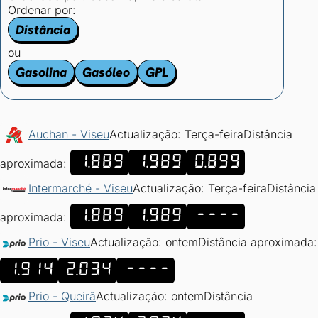
Ordenar por:
Distância
ou
Gasolina
Gasóleo
GPL
Auchan - Viseu
Actualização: Terça-feira
Distância
1.889
1.989
0.899
aproximada:
Intermarché - Viseu
Actualização: Terça-feira
Distância
1.889
1.989
----
aproximada:
Prio - Viseu
Actualização: ontem
Distância aproximada:
1.914
2.034
----
Prio - Queirã
Actualização: ontem
Distância