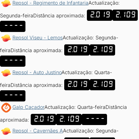
Repsol - Regimento de Infantaria
Actualização:
2.019
2.109
Segunda-feira
Distância aproximada:
----
Repsol Viseu - Lemos
Actualização: Segunda-
2.019
2.109
feira
Distância aproximada:
----
Repsol - Auto Justino
Actualização: Quarta-
2.019
2.109
feira
Distância aproximada:
----
Galp Caçador
Actualização: Quarta-feira
Distância
2.019
2.109
----
aproximada:
Repsol - Cavernães A
Actualização: Segunda-