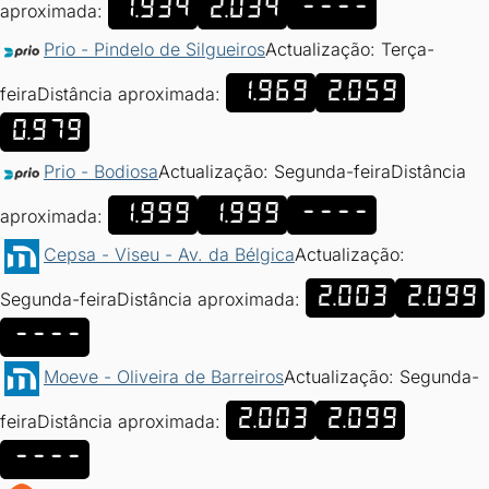
1.934
2.034
----
aproximada:
Prio - Pindelo de Silgueiros
Actualização: Terça-
1.969
2.059
feira
Distância aproximada:
0.979
Prio - Bodiosa
Actualização: Segunda-feira
Distância
1.999
1.999
----
aproximada:
Cepsa - Viseu - Av. da Bélgica
Actualização:
2.003
2.099
Segunda-feira
Distância aproximada:
----
Moeve - Oliveira de Barreiros
Actualização: Segunda-
2.003
2.099
feira
Distância aproximada:
----