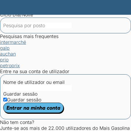
Mais Gasolina
Postos por concelho
Postos mais baratos
Mapa de
postos
Estatísticas dos combustíveis
Calculadoras
Ciclo Dia/Noite
Pesquisas mais frequentes
intermarché
galp
auchan
prio
petroprix
Entre na sua conta de utilizador
Nome de utilizador ou email
Guardar sessão
Guardar sessão
Entrar na minha conta
Não tem conta?
Junte-se aos mais de 22.000 utilizadores do Mais Gasolina