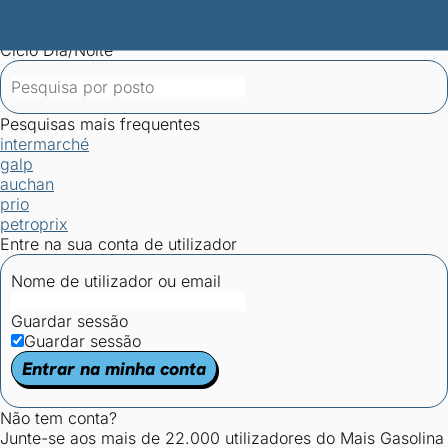
Mais Gasolina
Postos por concelho
Postos mais baratos
Mapa de
postos
Estatísticas dos combustíveis
Calculadoras
Ciclo Dia/Noite
Pesquisas mais frequentes
intermarché
galp
auchan
prio
petroprix
Entre na sua conta de utilizador
Nome de utilizador ou email
Guardar sessão
Guardar sessão
Entrar na minha conta
Não tem conta?
Junte-se aos mais de 22.000 utilizadores do Mais Gasolina