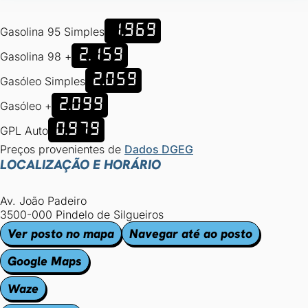
1.969
Gasolina 95 Simples
2.159
Gasolina 98 +
2.059
Gasóleo Simples
2.099
Gasóleo +
0.979
GPL Auto
Preços provenientes de
Dados DGEG
LOCALIZAÇÃO E HORÁRIO
Av. João Padeiro
3500-000 Pindelo de Silgueiros
Ver posto no mapa
Navegar até ao posto
Google Maps
Waze