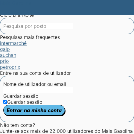
Mais Gasolina
Postos por concelho
Postos mais baratos
Mapa de
postos
Estatísticas dos combustíveis
Calculadoras
Ciclo Dia/Noite
Pesquisas mais frequentes
intermarché
galp
auchan
prio
petroprix
Entre na sua conta de utilizador
Nome de utilizador ou email
Guardar sessão
Guardar sessão
Entrar na minha conta
Não tem conta?
Junte-se aos mais de 22.000 utilizadores do Mais Gasolina