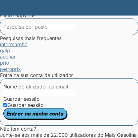
Mais Gasolina
Postos por concelho
Postos mais baratos
Mapa de
postos
Estatísticas dos combustíveis
Calculadoras
Ciclo Dia/Noite
Pesquisas mais frequentes
intermarché
galp
auchan
prio
petroprix
Entre na sua conta de utilizador
Nome de utilizador ou email
Guardar sessão
Guardar sessão
Entrar na minha conta
Não tem conta?
Junte-se aos mais de 22.000 utilizadores do Mais Gasolina