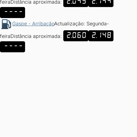
2.049
2.144
feira
Distância aproximada:
----
Gaspe - Arribação
Actualização: Segunda-
2.060
2.148
feira
Distância aproximada:
----