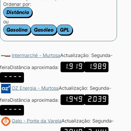
Ordenar por:
Distância
ou
Gasolina
Gasóleo
GPL
Intermarché - Murtosa
Actualização: Segunda-
1.919
1.989
feira
Distância aproximada:
----
OZ Energia - Murtosa
Actualização: Segunda-
1.949
2.039
feira
Distância aproximada:
----
Galp - Ponte da Varela
Actualização: Segunda-