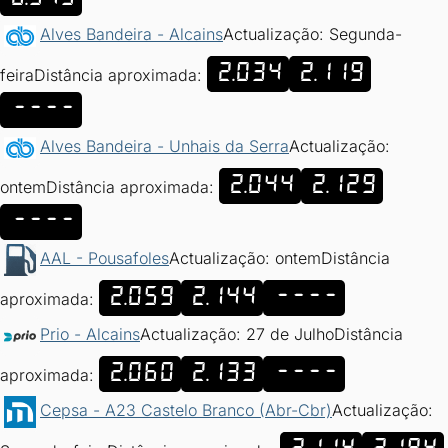
Alves Bandeira - Alcains
Actualização: Segunda-
2.034
2.119
feira
Distância aproximada:
----
Alves Bandeira - Unhais da Serra
Actualização:
2.044
2.129
ontem
Distância aproximada:
----
AAL - Pousafoles
Actualização: ontem
Distância
2.059
2.144
----
aproximada:
Prio - Alcains
Actualização: 27 de Julho
Distância
2.060
2.133
----
aproximada:
Cepsa - A23 Castelo Branco (Abr-Cbr)
Actualização: