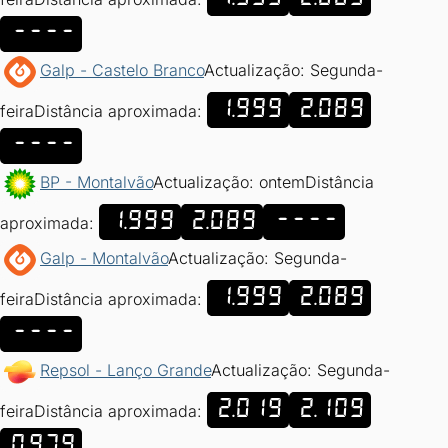
----
Galp - Castelo Branco
Actualização: Segunda-
1.999
2.089
feira
Distância aproximada:
----
BP - Montalvão
Actualização: ontem
Distância
1.999
2.089
----
aproximada:
Galp - Montalvão
Actualização: Segunda-
1.999
2.089
feira
Distância aproximada:
----
Repsol - Lanço Grande
Actualização: Segunda-
2.019
2.109
feira
Distância aproximada:
0.979