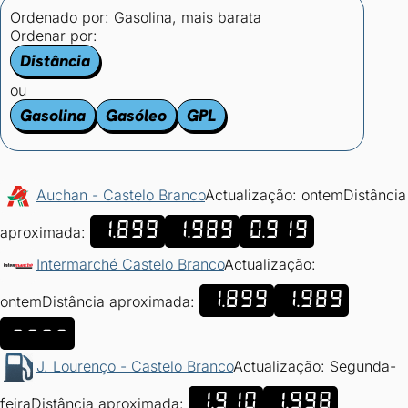
Ordenado por:
Gasolina, mais barata
Ordenar por:
Distância
ou
Gasolina
Gasóleo
GPL
Auchan - Castelo Branco
Actualização: ontem
Distância
1.899
1.989
0.919
aproximada:
Intermarché Castelo Branco
Actualização:
1.899
1.989
ontem
Distância aproximada:
----
J. Lourenço - Castelo Branco
Actualização: Segunda-
1.910
1.998
feira
Distância aproximada: