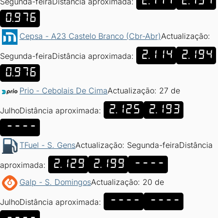
2.114
2.194
Segunda-feira
Distância aproximada:
0.976
Cepsa - A23 Castelo Branco (Cbr-Abr)
Actualização:
2.114
2.194
Segunda-feira
Distância aproximada:
0.976
Prio - Cebolais De Cima
Actualização: 27 de
2.125
2.193
Julho
Distância aproximada:
----
TFuel - S. Gens
Actualização: Segunda-feira
Distância
2.129
2.199
----
aproximada:
Galp - S. Domingos
Actualização: 20 de
----
----
Julho
Distância aproximada: