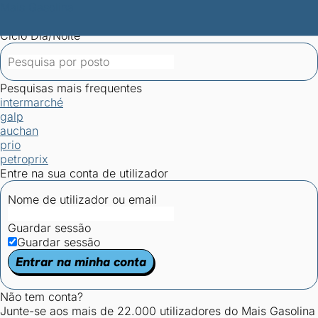
Mais Gasolina
Postos por concelho
Postos mais baratos
Mapa de
postos
Estatísticas dos combustíveis
Calculadoras
Ciclo Dia/Noite
Pesquisas mais frequentes
intermarché
galp
auchan
prio
petroprix
Entre na sua conta de utilizador
Nome de utilizador ou email
Guardar sessão
Guardar sessão
Entrar na minha conta
Não tem conta?
Junte-se aos mais de 22.000 utilizadores do Mais Gasolina