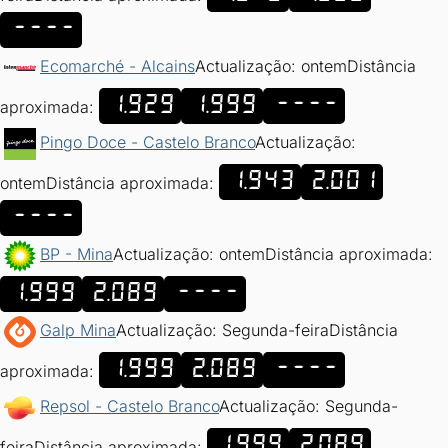
----
Ecomarché - Alcains
Actualização: ontem
Distância
1.929
1.999
----
aproximada:
Pingo Doce - Castelo Branco
Actualização:
1.943
2.001
ontem
Distância aproximada:
----
BP - Mina
Actualização: ontem
Distância aproximada:
1.999
2.089
----
Galp Mina
Actualização: Segunda-feira
Distância
1.999
2.089
----
aproximada:
Repsol - Castelo Branco
Actualização: Segunda-
1.999
2.089
feira
Distância aproximada: