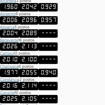
Alcanena
3 postos
1.960
2.042
0.929
Almeirim
9 postos
2.006
2.096
0.957
Alpiarça
5 postos
2.004
2.089
----
Benavente
18 postos
2.026
2.113
----
Cartaxo
12 postos
2.010
2.100
----
Chamusca
6 postos
1.977
2.055
0.940
Constância
2 postos
2.016
2.114
----
Coruche
10 postos
2.025
2.105
----