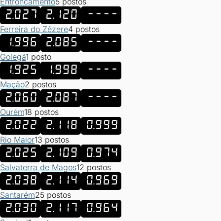
Entroncamento
5 postos
2.027
2.120
----
Ferreira do Zêzere
4 postos
1.996
2.085
----
Golegã
1 posto
1.925
1.998
----
Mação
2 postos
2.060
2.087
----
Ourém
18 postos
2.022
2.118
0.999
Rio Maior
13 postos
2.025
2.109
0.974
Salvaterra de Magos
12 postos
2.038
2.114
0.969
Santarém
25 postos
2.030
2.117
0.964