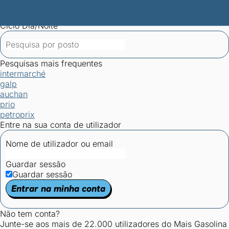
Mais Gasolina
Postos por concelho
Postos mais baratos
Mapa de
postos
Estatísticas dos combustíveis
Calculadoras
Ciclo Dia/Noite
Pesquisas mais frequentes
intermarché
galp
auchan
prio
petroprix
Entre na sua conta de utilizador
Nome de utilizador ou email
Guardar sessão
Guardar sessão
Entrar na minha conta
Não tem conta?
Junte-se aos mais de 22.000 utilizadores do Mais Gasolina