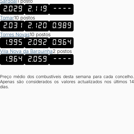
Sardoal
1 posto
2.029
2.119
----
Tomar
10 postos
2.031
2.120
0.989
Torres Novas
10 postos
1.995
2.092
0.964
Vila Nova da Barquinha
2 postos
1.964
2.059
----
Preço médio dos combustíveis desta semana para cada concelho.
Apenas são considerados os valores actualizados nos últimos 14
dias.